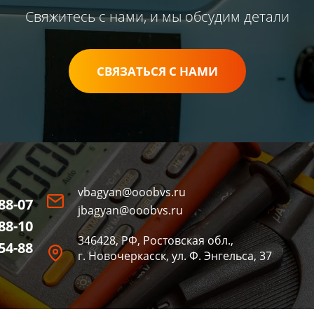
Свяжитесь с нами, и мы обсудим детали
СВЯЗАТЬСЯ С НАМИ
vbagyan@ooobvs.ru
-88-07
jbagyan@ooobvs.ru
-88-10
346428, РФ, Ростовская обл.,
-54-88
г. Новочеркасск, ул. Ф. Энгельса, 37