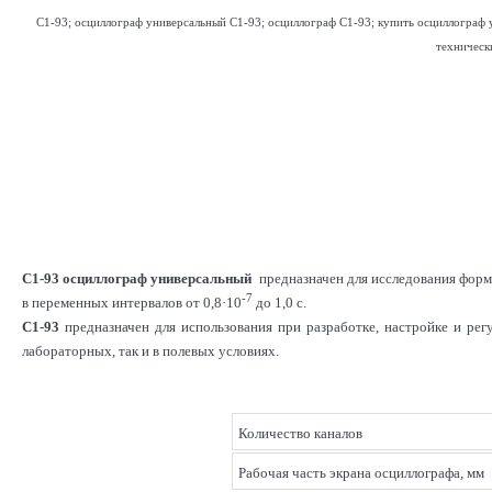
С1-93; осциллограф универсальный С1-93; осциллограф С1-93; купить осциллограф у
техническ
C1-93
осциллограф
универсальный
предназначен для исследования формы
-7
в переменных интервалов от 0,8·10
до 1,0 с.
С1-93
предназначен для использования при разработке, настройке и рег
лабораторных, так и в полевых условиях.
Количество каналов
Рабочая часть экрана осциллографа, мм