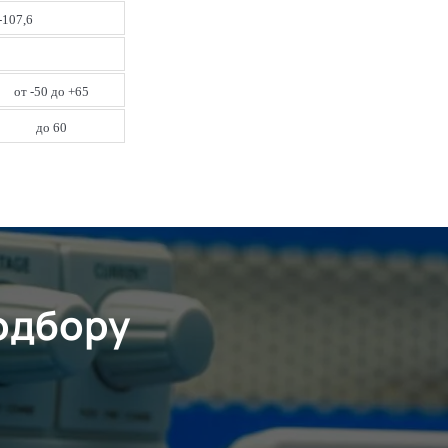
-107,6
от -50 до +65
до 60
одбору