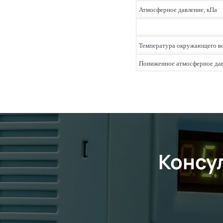
Атмосферное давление, кПа
Температура окружающего во
Пониженное атмосферное дав
Консу