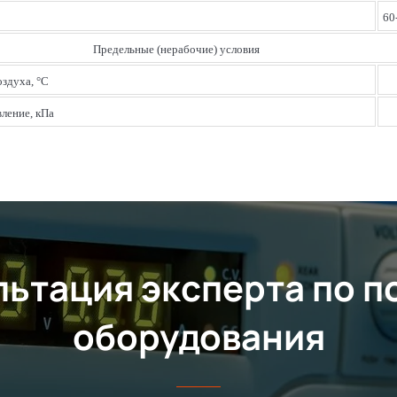
60
Предельные (нерабочие) условия
здуха, °С
ление, кПа
льтация эксперта по п
оборудования