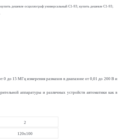
 купить дешевле осциллограф универсальный С1-93; купить дешевле С1-93;
.
т 0 до 15 МГц измерения размахов в диапазоне от 0,01 до 200 В и
ерительной аппаратуры и различных устройств автоматики как в
2
120x100