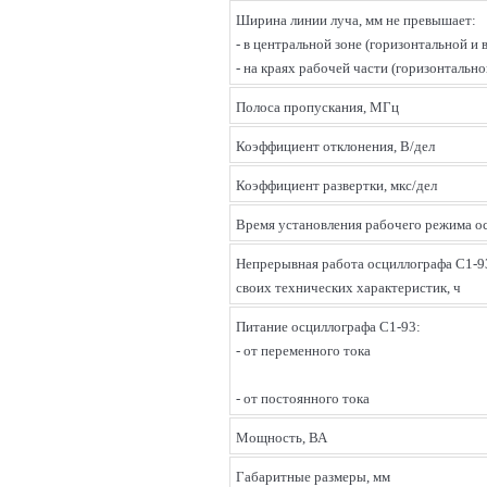
Ширина линии луча, мм не превышает:
- в центральной зоне (горизонтальной и 
- на краях рабочей части (горизонтально
Полоса пропускания, МГц
Коэффициент отклонения, В/дел
Коэффициент развертки, мкс/дел
Время установления рабочего режима о
Непрерывная работа осциллографа С1-9
своих технических характеристик, ч
Питание осциллографа С1-93:
- от переменного тока
- от постоянного тока
Мощность, ВА
Габаритные размеры, мм