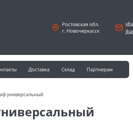
vb
Ростовская обл.
г. Новочеркасск
jb
онтакты
Доставка
Склад
Партнерам
раф универсальный
 универсальный