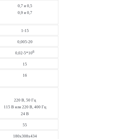
0,7 и 0,5
0,9 и 0,7
1-15
0,005-20
6
0,02-5*10
15
16
220 В, 50 Гц
115 В или 220 В, 400 Гц
24 В
55
180x308x434