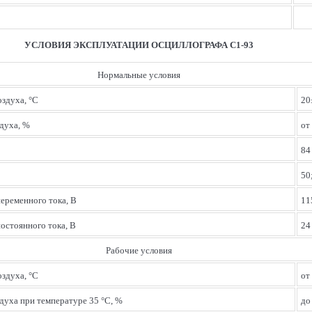
УСЛОВИЯ ЭКСПЛУАТАЦИИ
ОСЦИЛЛОГРАФА С1-93
Нормальные условия
здуха, °С
20
духа, %
от
84
50
еременного тока, В
11
остоянного тока, В
24
Рабочие условия
здуха, °С
от
духа при температуре 35 °С, %
до