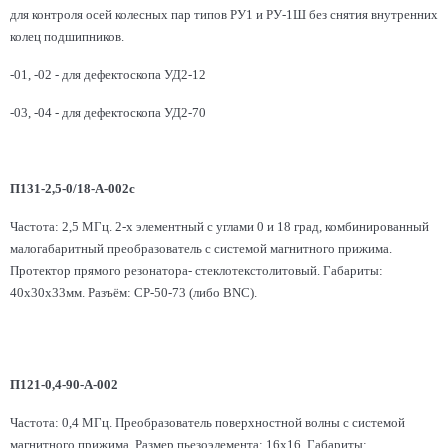
для контроля осей колесных пар типов РУ1 и РУ-1Ш без снятия внутренних
колец подшипников.
-01, -02 - для дефектоскопа УД2-12
-03, -04 - для дефектоскопа УД2-70
П131-2,5-0/18-А-002с
Частота: 2,5 МГц. 2-х элементный с углами 0 и 18 град, комбинированный
малогабаритный преобразователь с системой магнитного прижима.
Протектор прямого резонатора- стеклотекстолитовый. Габариты:
40x30х33мм. Разъём: СР-50-73 (либо BNC).
П121-0,4-90-А-002
Частота: 0,4 МГц. Преобразователь поверхностной волны с системой
магнитного прижима. Размер пьезоэлемента: 16х16. Габариты: