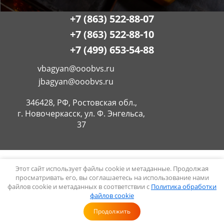
+7 (863) 522-88-07
+7 (863) 522-88-10
+7 (499) 653-54-88
vbagyan@ooobvs.ru
jbagyan@ooobvs.ru
346428, РФ, Ростовская обл.,
г. Новочеркасск, ул. Ф. Энгельса,
37
MegaGroup.ru:
создание эффективных сайтов.
Этот сайт использует файлы cookie и метаданные. Продолжая
просматривать его, вы соглашаетесь на использование нами
Copyright © 2008 - 2026 ООО БВС
файлов cookie и метаданных в соответствии с
Политика обработки
Политика конфиденциальности
файлов cookie
Продолжить